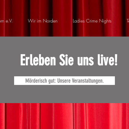
rn e.V.
Wir im Norden
Ladies Crime Nights
T
Erleben Sie uns live!
Ladies Crime Ni
Mörderisch gut: Unsere Veranstaltungen.