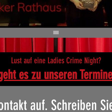
Lust auf eine Ladies Crime Night?
geht es zu un
seren Termin
ntakt auf. Schreiben Si