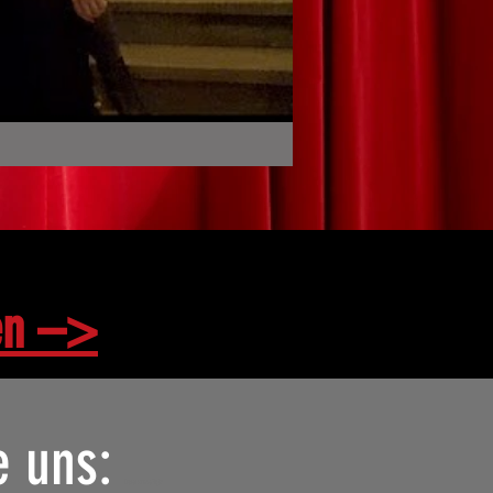
en –>
e uns:
Ladies Crime Night