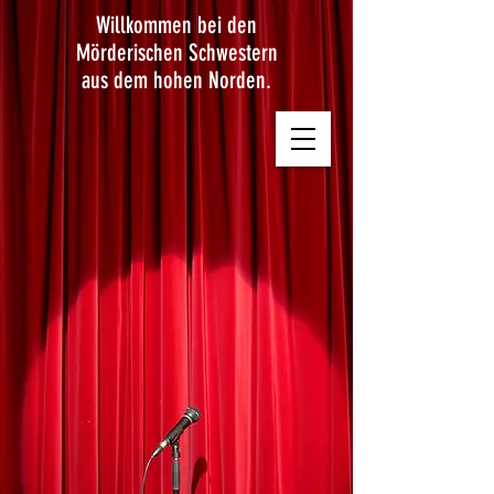
Willkommen bei den
Mörderischen Schwestern
aus dem hohen Norden.