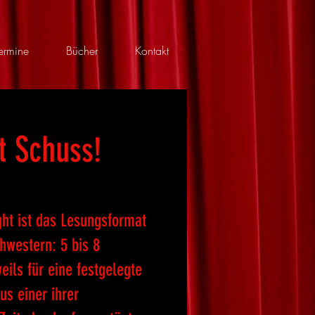
ermine
Bücher
Kontakt
t Schu
ss!
Ladies Crime Night Hamburg
ght ist das Lesungsformat
hwestern: 5 bis 8
eils für eine festgelegte
us einer ihrer