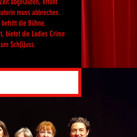
Zeit abgelaufen, ertönt
Autorin muss abbrechen.
betritt die Bühne.
, bietet die Ladies Crime
zum Sch(l)uss.