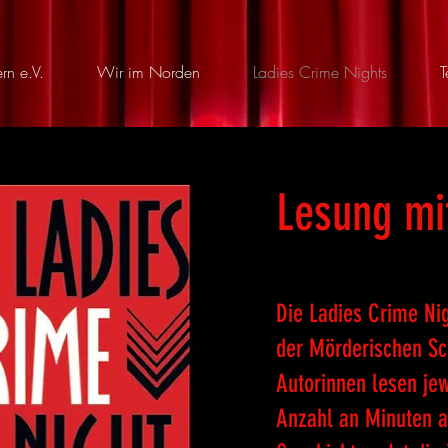
rn e.V.
Wir im Norden
Ladies Crime Nights
T
Lesung mi
Die Ladies Crime Ni
der Mörderischen Sc
Autorinnen lesen jew
Anzahl an Minuten a