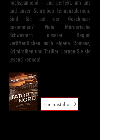
hochspannend – und perfekt, um uns
und unser Schreiben kennenzulernen.
Sind Sie auf den Geschmack
gekommen? Viele Mörderische
Schwestern unserer Region
veröffentlichen auch eigene Romane,
Krimireihen und Thriller. Lernen Sie sie
lesend kennen!
Hier bestellen
Tatort Nord
Franziska Henze, Anke Küpper, Yvonne
Wüstel (Hrsg.)
Erscheinungstag:
24.05.2022