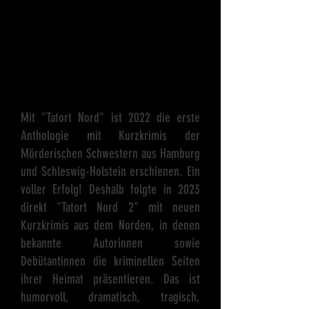
Tatort Nord – humorvoll,
dramatisch, tragisch, hochspannend
und vor allem lesenswert!
Mit
"Tatort Nord"
ist 2022 die erste
Anthologie mit Kurzkrimis der
Mörderischen Schwestern aus Hamburg
und Schleswig-Holstein erschienen. Ein
voller Erfolg! Deshalb folgte in 2023
direkt "Tatort Nord 2" mit neuen
Kurzkrimis aus dem Norden, in denen
bekannte Autorinnen sowie
Debütantinnen die kriminellen Seiten
ihrer Heimat präsentieren. Das ist
humorvoll, dramatisch, tragisch,