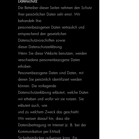
Datenschutz
Die Betreiber dieser Seiten nehmen den Schutz
Ihrer persönlichen Daten sehr ernst. Wir
behandeln Ihre
personenbezogenen Daten vertraulich und
entsprechend den gesetzlichen
Datenschutzvorschriften sowie
dieser Datenschutzerklärung.
Wenn Sie diese Website benutzen, werden
verschiedene personenbezogene Daten
erhoben.
Personenbezogene Daten sind Daten, mit
denen Sie persönlich identifiziert werden
können. Die vorliegende
Datenschutzerklärung erläutert, welche Daten
wir erheben und wofür wir sie nutzen. Sie
erläutert auch, wie
und zu welchem Zweck das geschieht.
Wir weisen darauf hin, dass die
Datenübertragung im Internet (z. B. bei der
Kommunikation per E-Mail)
Sicherheitslücken aufweisen kann. Ein