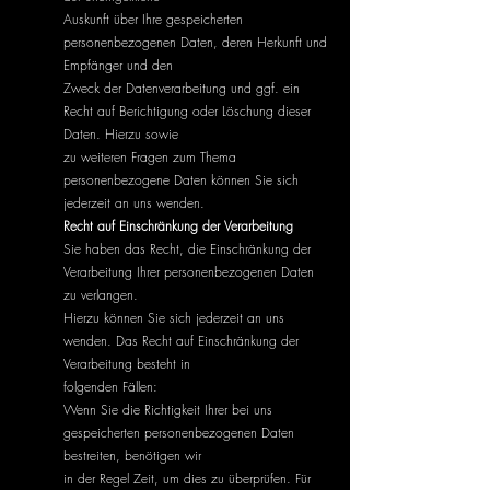
Auskunft über Ihre gespeicherten
personenbezogenen Daten, deren Herkunft und
Empfänger und den
Zweck der Datenverarbeitung und ggf. ein
Recht auf Berichtigung oder Löschung dieser
Daten. Hierzu sowie
zu weiteren Fragen zum Thema
personenbezogene Daten können Sie sich
jederzeit an uns wenden.
Recht auf Einschränkung der Verarbeitung
Sie haben das Recht, die Einschränkung der
Verarbeitung Ihrer personenbezogenen Daten
zu verlangen.
Hierzu können Sie sich jederzeit an uns
wenden. Das Recht auf Einschränkung der
Verarbeitung besteht in
folgenden Fällen:
Wenn Sie die Richtigkeit Ihrer bei uns
gespeicherten personenbezogenen Daten
bestreiten, benötigen wir
in der Regel Zeit, um dies zu überprüfen. Für