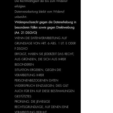
Die Rechtmäßigkeit der bis zum Widerruf
erfolgten
Datenverarbeitung bleibt vom Widerruf
unberührt.
Widerspruchsrecht gegen die Datenerhebung in
besonderen Fällen sowie gegen Direktwerbung
(Art. 21 DSGVO)
WENN DIE DATENVERARBEITUNG AUF
GRUNDLAGE VON ART. 6 ABS. 1 LIT. E ODER
F DSGVO
ERFOLGT, HABEN SIE JEDERZEIT DAS RECHT,
AUS GRÜNDEN, DIE SICH AUS IHRER
BESONDEREN
SITUATION ERGEBEN, GEGEN DIE
VERARBEITUNG IHRER
PERSONENBEZOGENEN DATEN
WIDERSPRUCH EINZULEGEN; DIES GILT
AUCH FÜR EIN AUF DIESE BESTIMMUNGEN
GESTÜTZTES
PROFILING. DIE JEWEILIGE
RECHTSGRUNDLAGE, AUF DENEN EINE
VERARBEITUNG BERUHT,