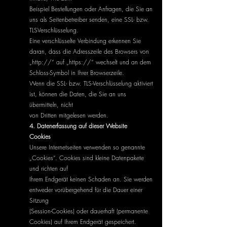
Beispiel Bestellungen oder Anfragen, die Sie an
uns als Seitenbetreiber senden, eine SSL- bzw.
TLSVerschlüsselung.
Eine verschlüsselte Verbindung erkennen Sie
daran, dass die Adresszeile des Browsers von
„http://“ auf „https://“ wechselt und an dem
Schloss-Symbol in Ihrer Browserzeile.
Wenn die SSL- bzw. TLS-Verschlüsselung aktiviert
ist, können die Daten, die Sie an uns
übermitteln, nicht
von Dritten mitgelesen werden.
4. Datenerfassung auf dieser Website
Cookies
Unsere Internetseiten verwenden so genannte
„Cookies“. Cookies sind kleine Datenpakete
und richten auf
Ihrem Endgerät keinen Schaden an. Sie werden
entweder vorübergehend für die Dauer einer
Sitzung
(Session-Cookies) oder dauerhaft (permanente
Cookies) auf Ihrem Endgerät gespeichert.