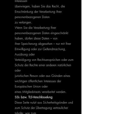
Interessen
überwiegen, haben Sie das Recht, die
Einschränkung der Verarbeitung Ihrer
personenbezogenen Daten
zu verlangen.
Wenn Sie die Verarbeitung Ihrer
personenbezogenen Daten eingeschränkt
haben, dürfen diese Daten – von
ihrer Speicherung abgesehen – nur mit Ihrer
Einwilligung oder zur Geltendmachung,
Ausübung oder
Verteidigung von Rechtsansprüchen oder zum
Schutz der Rechte einer anderen natürlichen
oder
juristischen Person oder aus Gründen eines
wichtigen öffentlichen Interesses der
Europäischen Union oder
eines Mitgliedstaats verarbeitet werden.
SSL- bzw. TLS-Verschlüsselung
Diese Seite nutzt aus Sicherheitsgründen und
zum Schutz der Übertragung vertraulicher
Inhalte, wie zum