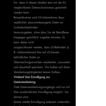
hin, dass in diesen Ländern kein mit der EU
vergleichbares Datenschutzniveau garantiert
werden kann.
Beispielsweise sind US-Unternehmen dazu
verpflichtet, personenbezogene Daten an
Sicherheitsbehörden
herauszugeben, ohne dass Sie als Betroffener
hiergegen gerichtlich vorgehen könnten. Es
kann daher nicht
ausgeschlossen werden, dass US-Behörden (z.
B. Geheimdienste) Ihre auf US-Servern
befindlichen Daten zu
Überwachungszwecken verarbeiten, auswerten
und dauerhaft speichern. Wir haben auf diese
Verarbeitungstätigkeiten keinen Einfluss.
Widerruf Ihrer Einwilligung zur
Datenverarbeitung
Viele Datenverarbeitungsvorgänge sind nur mit
Ihrer ausdrücklichen Einwilligung möglich. Sie
können eine
bereits erteilte Einwilligung jederzeit widerrufen.