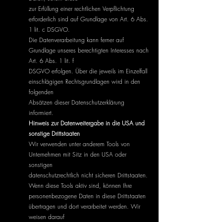
zur Erfüllung einer rechtlichen Verpflichtung
erforderlich sind auf Grundlage von Art. 6 Abs.
1 lit. c DSGVO.
Die Datenverarbeitung kann ferner auf
Grundlage unseres berechtigten Interesses nach
Art. 6 Abs. 1 lit. f
DSGVO erfolgen. Über die jeweils im Einzelfall
einschlägigen Rechtsgrundlagen wird in den
folgenden
Absätzen dieser Datenschutzerklärung
informiert.
Hinweis zur Datenweitergabe in die USA und
sonstige Drittstaaten
Wir verwenden unter anderem Tools von
Unternehmen mit Sitz in den USA oder
sonstigen
datenschutzrechtlich nicht sicheren Drittstaaten.
Wenn diese Tools aktiv sind, können Ihre
personenbezogene Daten in diese Drittstaaten
übertragen und dort verarbeitet werden. Wir
weisen darauf