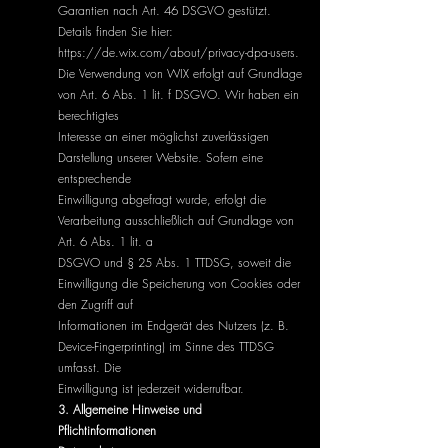
Garantien nach Art. 46 DSGVO gestützt.
Details finden Sie hier:
https://de.wix.com/about/privacy-dpa-users.
Die Verwendung von WIX erfolgt auf Grundlage
von Art. 6 Abs. 1 lit. f DSGVO. Wir haben ein
berechtigtes
Interesse an einer möglichst zuverlässigen
Darstellung unserer Website. Sofern eine
entsprechende
Einwilligung abgefragt wurde, erfolgt die
Verarbeitung ausschließlich auf Grundlage von
Art. 6 Abs. 1 lit. a
DSGVO und § 25 Abs. 1 TTDSG, soweit die
Einwilligung die Speicherung von Cookies oder
den Zugriff auf
Informationen im Endgerät des Nutzers (z. B.
Device-Fingerprinting) im Sinne des TTDSG
umfasst. Die
Einwilligung ist jederzeit widerrufbar.
3. Allgemeine Hinweise und
Pflichtinformationen