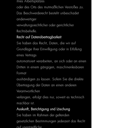
ihres Arbeitsplatzes
oder des Orts des mutmaßlichen Verstoßes zu.
Das Beschwerderecht besteht unbeschadet
anderweitiger
verwaltungsrechtlicher oder gerichtlicher
Rechtsbehelfe.
Recht auf Datenübertragbarkeit
Sie haben das Recht, Daten, die wir auf
Grundlage Ihrer Einwilligung oder in Erfüllung
eines Vertrags
automatisiert verarbeiten, an sich oder an einen
Dritten in einem gängigen, maschinenlesbaren
Format
aushändigen zu lassen. Sofern Sie die direkte
Übertragung der Daten an einen anderen
Verantwortlichen
verlangen, erfolgt dies nur, soweit es technisch
machbar ist.
Auskunft, Berichtigung und Löschung
Sie haben im Rahmen der geltenden
gesetzlichen Bestimmungen jederzeit das Recht
auf unentgeltliche