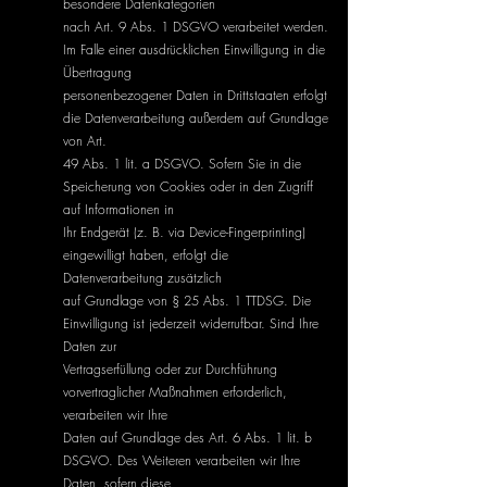
besondere Datenkategorien
nach Art. 9 Abs. 1 DSGVO verarbeitet werden.
Im Falle einer ausdrücklichen Einwilligung in die
Übertragung
personenbezogener Daten in Drittstaaten erfolgt
die Datenverarbeitung außerdem auf Grundlage
von Art.
49 Abs. 1 lit. a DSGVO. Sofern Sie in die
Speicherung von Cookies oder in den Zugriff
auf Informationen in
Ihr Endgerät (z. B. via Device-Fingerprinting)
eingewilligt haben, erfolgt die
Datenverarbeitung zusätzlich
auf Grundlage von § 25 Abs. 1 TTDSG. Die
Einwilligung ist jederzeit widerrufbar. Sind Ihre
Daten zur
Vertragserfüllung oder zur Durchführung
vorvertraglicher Maßnahmen erforderlich,
verarbeiten wir Ihre
Daten auf Grundlage des Art. 6 Abs. 1 lit. b
DSGVO. Des Weiteren verarbeiten wir Ihre
Daten, sofern diese