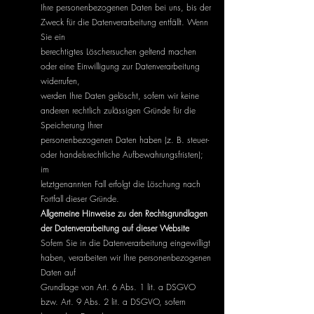
Ihre personenbezogenen Daten bei uns, bis der
Zweck für die Datenverarbeitung entfällt. Wenn
Sie ein
berechtigtes Löschersuchen geltend machen
oder eine Einwilligung zur Datenverarbeitung
widerrufen,
werden Ihre Daten gelöscht, sofern wir keine
anderen rechtlich zulässigen Gründe für die
Speicherung Ihrer
personenbezogenen Daten haben (z. B. steuer-
oder handelsrechtliche Aufbewahrungsfristen);
im
letztgenannten Fall erfolgt die Löschung nach
Fortfall dieser Gründe.
Allgemeine Hinweise zu den Rechtsgrundlagen
der Datenverarbeitung auf dieser Website
Sofern Sie in die Datenverarbeitung eingewilligt
haben, verarbeiten wir Ihre personenbezogenen
Daten auf
Grundlage von Art. 6 Abs. 1 lit. a DSGVO
bzw. Art. 9 Abs. 2 lit. a DSGVO, sofern