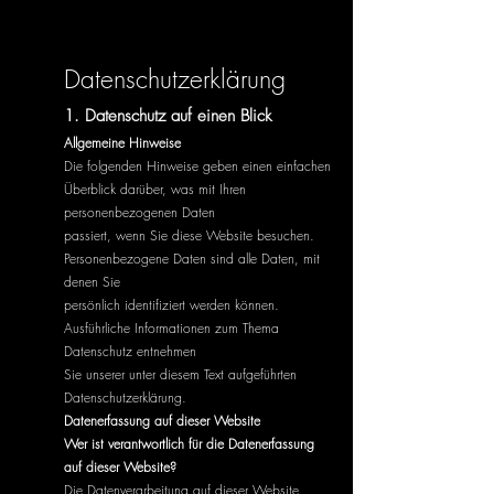
Datenschutzerklärung
1. Datenschutz auf einen Blick
Allgemeine Hinweise
Die folgenden Hinweise geben einen einfachen
Überblick darüber, was mit Ihren
personenbezogenen Daten
passiert, wenn Sie diese Website besuchen.
Personenbezogene Daten sind alle Daten, mit
denen Sie
persönlich identifiziert werden können.
Ausführliche Informationen zum Thema
Datenschutz entnehmen
Sie unserer unter diesem Text aufgeführten
Datenschutzerklärung.
Datenerfassung auf dieser Website
Wer ist verantwortlich für die Datenerfassung
auf dieser Website?
Die Datenverarbeitung auf dieser Website