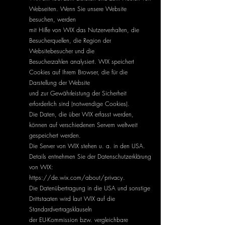
Webseiten. Wenn Sie unsere Website
besuchen, werden
mit Hilfe von WIX das Nutzerverhalten, die
Besucherquellen, die Region der
Websitebesucher und die
Besucherzahlen analysiert. WIX speichert
Cookies auf Ihrem Browser, die für die
Darstellung der Website
und zur Gewährleistung der Sicherheit
erforderlich sind (notwendige Cookies).
Die Daten, die über WIX erfasst werden,
können auf verschiedenen Servern weltweit
gespeichert werden.
Die Server von WIX stehen u. a. in den USA.
Details entnehmen Sie der Datenschutzerklärung
von WIX:
https://de.wix.com/about/privacy.
Die Datenübertragung in die USA und sonstige
Drittstaaten wird laut WIX auf die
Standardvertragsklauseln
der EU-Kommission bzw. vergleichbare