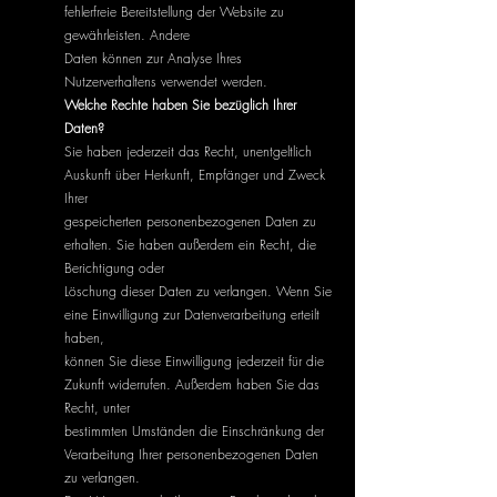
fehlerfreie Bereitstellung der Website zu
gewährleisten. Andere
Daten können zur Analyse Ihres
Nutzerverhaltens verwendet werden.
Welche Rechte haben Sie bezüglich Ihrer
Daten?
Sie haben jederzeit das Recht, unentgeltlich
Auskunft über Herkunft, Empfänger und Zweck
Ihrer
gespeicherten personenbezogenen Daten zu
erhalten. Sie haben außerdem ein Recht, die
Berichtigung oder
Löschung dieser Daten zu verlangen. Wenn Sie
eine Einwilligung zur Datenverarbeitung erteilt
haben,
können Sie diese Einwilligung jederzeit für die
Zukunft widerrufen. Außerdem haben Sie das
Recht, unter
bestimmten Umständen die Einschränkung der
Verarbeitung Ihrer personenbezogenen Daten
zu verlangen.