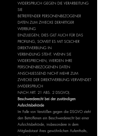
WIDERSPRUCH GEGEN DIE VERARBEITUNG
SIE
BETREFFENDER PERSONENBEZOGENER
DATEN ZUM ZWECKE DERARTIGER
WERBUNG
EINZULEGEN; DIES GILT AUCH FÜR DAS
PROFILING, SOWEIT ES MIT SOLCHER
DIREKTWERBUNG IN
VERBINDUNG STEHT. WENN SIE
WIDERSPRECHEN, WERDEN IHRE
PERSONENBEZOGENEN DATEN
ANSCHLIESSEND NICHT MEHR ZUM
ZWECKE DER DIREKTWERBUNG VERWENDET
(WIDERSPRUCH
NACH ART. 21 ABS. 2 DSGVO).
Beschwerderecht bei der zuständigen
Aufsichtsbehörde
Im Falle von Verstößen gegen die DSGVO steht
den Betroffenen ein Beschwerderecht bei einer
Aufsichtsbehörde, insbesondere in dem
Mitgliedstaat ihres gewöhnlichen Aufenthalts,