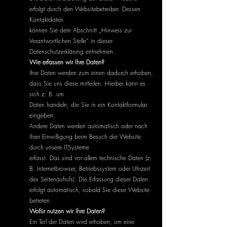
erfolgt durch den Websitebetreiber. Dessen
Kontaktdaten
können Sie dem Abschnitt „Hinweis zur
Verantwortlichen Stelle“ in dieser
Datenschutzerklärung entnehmen.
Wie erfassen wir Ihre Daten?
Ihre Daten werden zum einen dadurch erhoben,
dass Sie uns diese mitteilen. Hierbei kann es
sich z. B. um
Daten handeln, die Sie in ein Kontaktformular
eingeben.
Andere Daten werden automatisch oder nach
Ihrer Einwilligung beim Besuch der Website
durch unsere ITSysteme
erfasst. Das sind vor allem technische Daten (z.
B. Internetbrowser, Betriebssystem oder Uhrzeit
des Seitenaufrufs). Die Erfassung dieser Daten
erfolgt automatisch, sobald Sie diese Website
betreten.
Wofür nutzen wir Ihre Daten?
Ein Teil der Daten wird erhoben, um eine