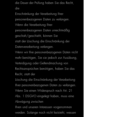
die Dauer der Prüfung haben Sie das Recht,
die
Einschränkung der Verarbeitung Ihrer
personenbezogenen Daten zu verlangen.
Wenn die Verarbeitung Ihrer
personenbezogenen Daten unrechtmäßig
geschah/geschieht, können Sie
statt der Löschung die Einschränkung der
Datenverarbeitung verlangen.
Wenn wir Ihre personenbezogenen Daten nicht
mehr benötigen, Sie sie jedoch zur Ausübung,
Verteidigung oder Geltendmachung von
Rechtsansprüchen benötigen, haben Sie das
Recht, statt der
Löschung die Einschränkung der Verarbeitung
Ihrer personenbezogenen Daten zu verlangen.
Wenn Sie einen Widerspruch nach Art. 21
Abs. 1 DSGVO eingelegt haben, muss eine
Abwägung zwischen
Ihren und unseren Interessen vorgenommen
werden. Solange noch nicht feststeht, wessen