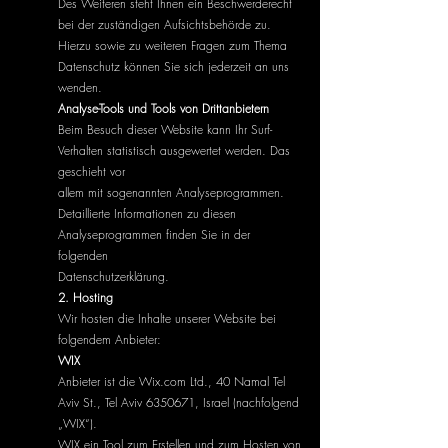
Des Weiteren steht Ihnen ein Beschwerderecht
bei der zuständigen Aufsichtsbehörde zu.
Hierzu sowie zu weiteren Fragen zum Thema
Datenschutz können Sie sich jederzeit an uns
wenden.
Analyse-Tools und Tools von Drittanbietern
Beim Besuch dieser Website kann Ihr Surf-
Verhalten statistisch ausgewertet werden. Das
geschieht vor
allem mit sogenannten Analyseprogrammen.
Detaillierte Informationen zu diesen
Analyseprogrammen finden Sie in der
folgenden
Datenschutzerklärung.
2. Hosting
Wir hosten die Inhalte unserer Website bei
folgendem Anbieter:
WIX
Anbieter ist die Wix.com Ltd., 40 Namal Tel
Aviv St., Tel Aviv
6350671
, Israel (nachfolgend
„WIX“).
WIX ein Tool zum Erstellen und zum Hosten von