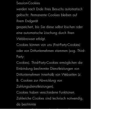
Session-Cookies
werden nach Ende Ihres Besuchs automatisch
gelöscht. Permanente Cookies bleiben auf
Ihrem Endgerät
gespeichert, bis Sie diese selbst löschen oder
eine automatische Löschung durch Ihren
Webbrowser erfolgt.
Cookies können von uns (First-Party-Cookies)
oder von Drittunternehmen stammen (sog. Third-
Party-
Cookies). Third-Party-Cookies ermöglichen die
Einbindung bestimmter Dienstleistungen von
Drittunternehmen innerhalb von Webseiten (z.
B. Cookies zur Abwicklung von
Zahlungsdienstleistungen).
Cookies haben verschiedene Funktionen.
Zahlreiche Cookies sind technisch notwendig,
da bestimmte
Webseitenfunktionen ohne diese nicht
funktionieren würden (z. B. die
Warenkorbfunktion oder die Anzeige