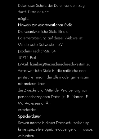
lückenloser Schutz der Daten vor dem Zugriff
durch Dritte ist nicht
möglich.
Hinweis zur verantwortlichen Stelle
Die verantwortliche Stelle für die
Datenverarbeitung auf dieser Website ist:
Mörderische Schwestern e.V.
Joachim-Friedrich-Str. 34
10711 Berlin
E-Mail:
hamburg@moerderische-schwestern.eu
Verantwortliche Stelle ist die natürliche oder
juristische Person, die allein oder gemeinsam
mit anderen über
die Zwecke und Mittel der Verarbeitung von
personenbezogenen Daten (z. B. Namen, E-
Mail-Adressen o. Ä.)
entscheidet.
Speicherdauer
Soweit innerhalb dieser Datenschutzerklärung
keine speziellere Speicherdauer genannt wurde,
verbleiben