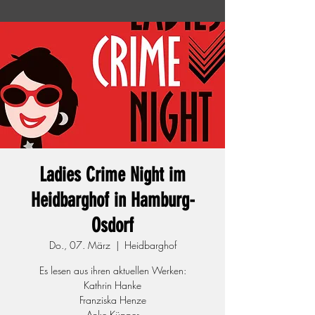
Ladies Crime Night im
Heidbarghof in Hamburg-
Osdorf
Do., 07. März
  |  
Heidbarghof
Es lesen aus ihren aktuellen Werken:
Kathrin Hanke
Franziska Henze
Anke Küpper