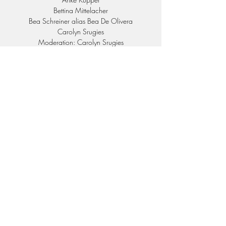
Bettina Mittelacher
Bea Schreiner alias Bea De Olivera
Carolyn Srugies
Moderation: Carolyn Srugies
Eine Veranstaltung von Thalia im Elbe
Einkaufszentrum in Zusammenarbeit mit dem
Heidbarghof .
Zeit & Ort
07. März 2024, 19:30
Heidbarghof, Langelohstraße 141, 22549
Hamburg, Deutschland
Über die Veranstaltung
Tickets:
Reservix