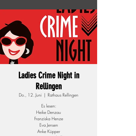
Ladies Crime Night in
Rellingen
Do., 12. Juni
  |  
Rathaus Rellingen
Es lesen:
Heike Denzau
Franziska Henze
Eva Jensen
Anke Küpper