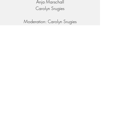
Anja Marschall
Carolyn Srugies
Moderation: Carolyn Srugies
Zeit & Ort
12. Juni 2025, 19:30
Rathaus Rellingen, Hauptstraße 60, 25462
Rellingen
Über die Veranstaltung
Kosten: 19 € inkl. einem Freigetränk. 
Karten gibt es bei der Buchhandlung Lesestoff 
(Telefon 04101-7809600), im Rathaus 
Rellingen, Hauptstraße 60, und an der 
Abendkasse.