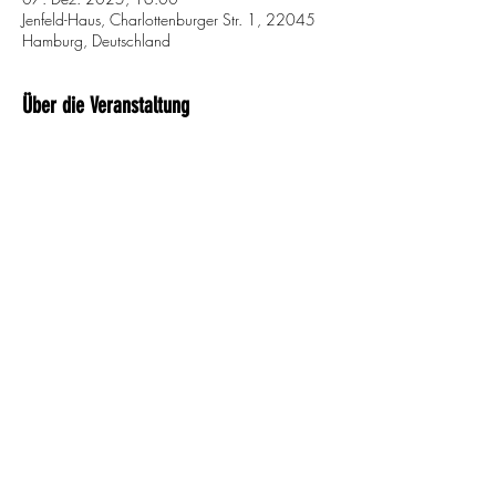
Jenfeld-Haus, Charlottenburger Str. 1, 22045
Hamburg, Deutschland
Über die Veranstaltung
Krimineller Adventskaffee
Wenn Kerzen flackern und der Schnee leise 
fällt, ist das der perfekte Moment für ein gutes 
Verbrechen. 
Anja Goerz, Franziska Henze, Anke Küpper, 
Carolyn Srugies und Sabine Weiß lesen aus 
mörderisch guten Kurzkrimis rund ums Fest der 
Liebe. Spannend, witzig und böse - die perfekte 
Unterhaltung für einen Adventsnachmittag. 
Moderiert von Anja Goerz.
Eintritt: 9 Euro
SchülerInnen und StudentInnen: 7 Euro